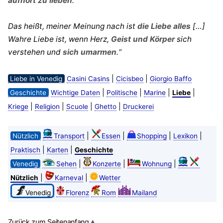
aufhört zu lieben
.
Das heißt, meiner Meinung nach ist
die Liebe alles
[…]
Wahre Liebe ist, wenn Herz,
Geist und Körper
sich
verstehen und
sich umarmen
.“
|
|
Liebe in Venedig
Casini Casins
Cicisbeo
Giorgio Baffo
|
|
|
|
Geschichte
Wichtige Daten
Politische
Marine
Liebe
|
|
|
|
Kriege
Religion
Scuole
Ghetto
Druckerei
|
|
|
|
Nützlich
Transport
Essen
Shopping
Lexikon
|
|
Praktisch
Karten
Geschichte
|
|
|
Venedig
Sehen
Konzerte
Wohnung
|
|
Nützlich
Karneval
Wetter
Venedig
Florenz
Rom
Mailand
Zurück zum Seitenanfang