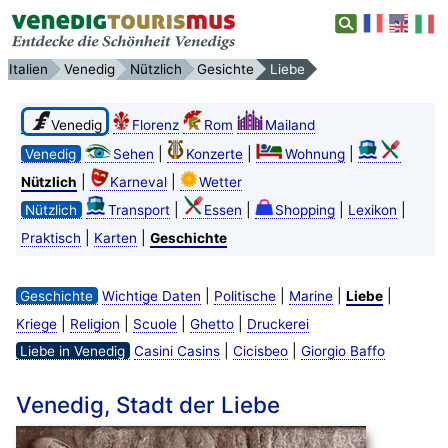
Italien
Venedig
Nützlich
Gesichte
Liebe
Venedig
Florenz
Rom
Mailand
|
|
|
Venedig
Sehen
Konzerte
Wohnung
|
|
Nützlich
Karneval
Wetter
|
|
|
|
Nützlich
Transport
Essen
Shopping
Lexikon
|
|
Praktisch
Karten
Geschichte
|
|
|
|
Geschichte
Wichtige Daten
Politische
Marine
Liebe
|
|
|
|
Kriege
Religion
Scuole
Ghetto
Druckerei
|
|
Liebe in Venedig
Casini Casins
Cicisbeo
Giorgio Baffo
Venedig, Stadt der Liebe