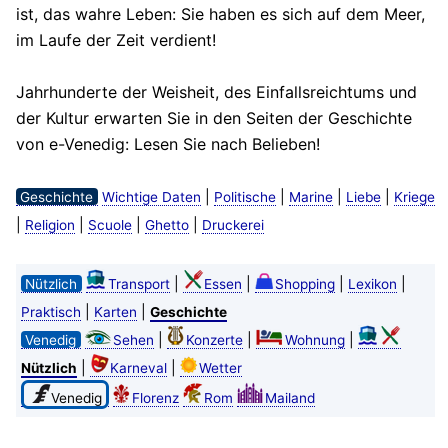
ist, das wahre Leben: Sie haben es sich auf dem Meer,
im Laufe der Zeit verdient!
Jahrhunderte der Weisheit, des Einfallsreichtums und
der Kultur erwarten Sie in den Seiten der Geschichte
von e-Venedig: Lesen Sie nach Belieben!
|
|
|
|
Geschichte
Wichtige Daten
Politische
Marine
Liebe
Kriege
|
|
|
|
Religion
Scuole
Ghetto
Druckerei
|
|
|
|
Nützlich
Transport
Essen
Shopping
Lexikon
|
|
Praktisch
Karten
Geschichte
|
|
|
Venedig
Sehen
Konzerte
Wohnung
|
|
Nützlich
Karneval
Wetter
Venedig
Florenz
Rom
Mailand