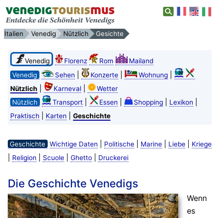
Italien
Venedig
Nützlich
Gesichte
Venedig
Florenz
Rom
Mailand
|
|
|
Venedig
Sehen
Konzerte
Wohnung
|
|
Nützlich
Karneval
Wetter
|
|
|
|
Nützlich
Transport
Essen
Shopping
Lexikon
|
|
Praktisch
Karten
Geschichte
|
|
|
|
Geschichte
Wichtige Daten
Politische
Marine
Liebe
Kriege
|
|
|
|
Religion
Scuole
Ghetto
Druckerei
Die Geschichte Venedigs
Wenn
es