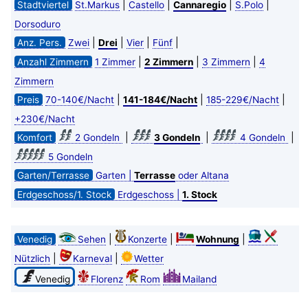
|
|
|
|
Stadtviertel
St.Markus
Castello
Cannaregio
S.Polo
Dorsoduro
|
|
|
|
Anz. Pers.
Zwei
Drei
Vier
Fünf
|
|
|
Anzahl Zimmern
1 Zimmer
2 Zimmern
3 Zimmern
4
Zimmern
|
|
|
Preis
70-140€/Nacht
141-184€/Nacht
185-229€/Nacht
+230€/Nacht
|
|
|
Komfort
2 Gondeln
3 Gondeln
4 Gondeln
5 Gondeln
Garten/Terrasse
Garten |
Terrasse
oder Altana
Erdgeschoss/1. Stock
Erdgeschoss |
1. Stock
|
|
|
Venedig
Sehen
Konzerte
Wohnung
|
|
Nützlich
Karneval
Wetter
Venedig
Florenz
Rom
Mailand