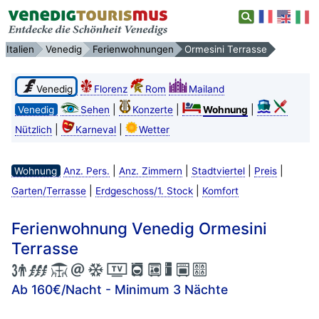
Italien
Venedig
Ferienwohnungen
Ormesini Terrasse
Venedig
Florenz
Rom
Mailand
|
|
|
Venedig
Sehen
Konzerte
Wohnung
|
|
Nützlich
Karneval
Wetter
|
|
|
|
Wohnung
Anz. Pers.
Anz. Zimmern
Stadtviertel
Preis
|
|
Garten/Terrasse
Erdgeschoss/1. Stock
Komfort
Ferienwohnung Venedig Ormesini
Terrasse
Ab 160€/Nacht - Minimum 3 Nächte