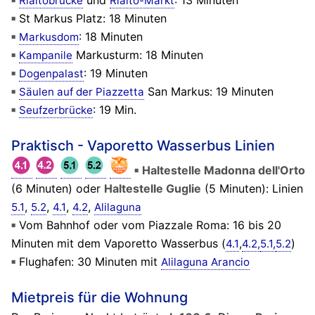
und
: 13 Minuten
Rialtobrücke
Rialto-Markt
St Markus Platz: 18 Minuten
: 18 Minuten
Markusdom
Markusturm: 18 Minuten
Kampanile
: 19 Minuten
Dogenpalast
San Markus: 19 Minuten
Säulen auf der Piazzetta
: 19 Min.
Seufzerbrücke
Praktisch - Vaporetto Wasserbus Linien
Haltestelle Madonna dell'Orto
(6 Minuten) oder
Haltestelle Guglie
(5 Minuten): Linien
,
,
,
,
5.1
5.2
4.1
4.2
Alilaguna
Vom Bahnhof oder vom Piazzale Roma: 16 bis 20
Minuten mit dem Vaporetto Wasserbus (
,
)
4.1
4.2,
5.1,
5.2
Flughafen: 30 Minuten mit
Alilaguna Arancio
Mietpreis für die Wohnung