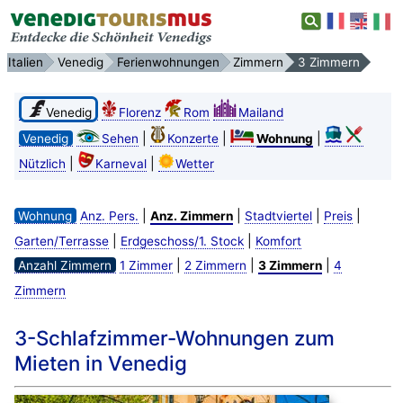
Italien
Venedig
Ferienwohnungen
Zimmern
3 Zimmern
Venedig
Florenz
Rom
Mailand
|
|
|
Venedig
Sehen
Konzerte
Wohnung
|
|
Nützlich
Karneval
Wetter
|
|
|
|
Wohnung
Anz. Pers.
Anz. Zimmern
Stadtviertel
Preis
|
|
Garten/Terrasse
Erdgeschoss/1. Stock
Komfort
|
|
|
Anzahl Zimmern
1 Zimmer
2 Zimmern
3 Zimmern
4
Zimmern
3-Schlafzimmer-Wohnungen zum
Mieten in Venedig