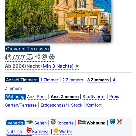
Giovanni Terrassen
➤
Ab 290€/Nacht
(Min 3 Nachts)
|
|
|
Anzahl Zimmern
1 Zimmer
2 Zimmern
3 Zimmern
4
Zimmern
|
|
|
|
Wohnung
Anz. Pers.
Anz. Zimmern
Stadtviertel
Preis
|
|
Garten/Terrasse
Erdgeschoss/1. Stock
Komfort
|
|
|
Venedig
Sehen
Konzerte
Wohnung
|
|
Nützlich
Karneval
Wetter