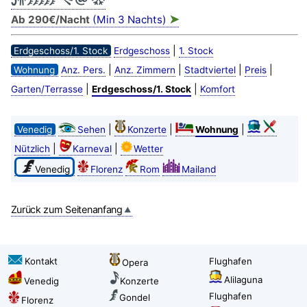
➤
Ab 290€/Nacht
(Min 3 Nachts)
|
Erdgeschoss/1. Stock
Erdgeschoss
1. Stock
|
|
|
|
Wohnung
Anz. Pers.
Anz. Zimmern
Stadtviertel
Preis
|
|
Garten/Terrasse
Erdgeschoss/1. Stock
Komfort
|
|
|
Venedig
Sehen
Konzerte
Wohnung
|
|
Nützlich
Karneval
Wetter
Venedig
Florenz
Rom
Mailand
Zurück zum Seitenanfang
Kontakt
Flughafen
Opera
Alilaguna
Venedig
Konzerte
Flughafen
Gondel
Florenz