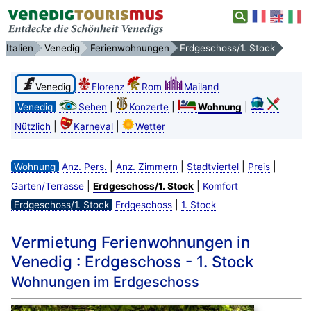
Italien
Venedig
Ferienwohnungen
Erdgeschoss/1. Stock
Venedig
Florenz
Rom
Mailand
|
|
|
Venedig
Sehen
Konzerte
Wohnung
|
|
Nützlich
Karneval
Wetter
|
|
|
|
Wohnung
Anz. Pers.
Anz. Zimmern
Stadtviertel
Preis
|
|
Garten/Terrasse
Erdgeschoss/1. Stock
Komfort
|
Erdgeschoss/1. Stock
Erdgeschoss
1. Stock
Vermietung Ferienwohnungen in
Venedig : Erdgeschoss - 1. Stock
Wohnungen im Erdgeschoss