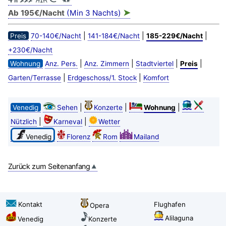
➤
Ab 195€/Nacht
(Min 3 Nachts)
|
|
|
Preis
70-140€/Nacht
141-184€/Nacht
185-229€/Nacht
+230€/Nacht
|
|
|
|
Wohnung
Anz. Pers.
Anz. Zimmern
Stadtviertel
Preis
|
|
Garten/Terrasse
Erdgeschoss/1. Stock
Komfort
|
|
|
Venedig
Sehen
Konzerte
Wohnung
|
|
Nützlich
Karneval
Wetter
Venedig
Florenz
Rom
Mailand
Zurück zum Seitenanfang
Kontakt
Flughafen
Opera
Alilaguna
Venedig
Konzerte