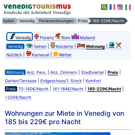
Italien
Venedig
Ferienwohnungen
Preis
185-229€/Nacht
Venedig
Florenz
Rom
Mailand
|
|
|
Venedig
Sehen
Konzerte
Wohnung
|
|
Nützlich
Karneval
Wetter
|
|
|
|
Wohnung
Anz. Pers.
Anz. Zimmern
Stadtviertel
Preis
|
|
Garten/Terrasse
Erdgeschoss/1. Stock
Komfort
|
|
|
Preis
70-140€/Nacht
141-184€/Nacht
185-229€/Nacht
+230€/Nacht
Wohnungen zur Miete in Venedig von
185 bis 229€ pro Nacht