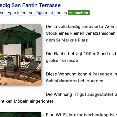
dig San Fantin Terrasse
ses Apartment verfügbar ist und es
zu buchen
Diese
vollständig renovierte
Wohnun
Stock
eines kleinen venezianischen
dem St Markus Platz
Die Fläche beträgt
100 m2
und es b
große Terrasse
Diese Wohnung kann
4 Personen
in
Schlafzimmern
beherbergen.
Die Wohnung ist
gut ausgestattet 
ntiken Möbeln eingerichtet.
Eine
Wi-Fi-Internetverbindung
ist