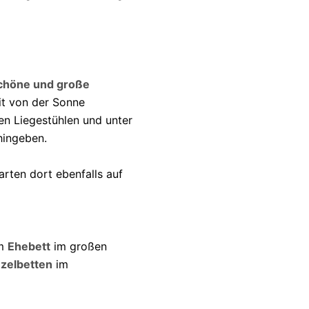
chöne und große
t von der Sonne
en Liegestühlen und unter
ingeben.
rten dort ebenfalls auf
em
Ehebett
im großen
nzelbetten
im