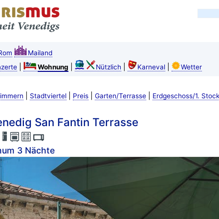
Rom
Mailand
|
|
|
|
zerte
Wohnung
Nützlich
Karneval
Wetter
|
|
|
|
Zimmern
Stadtviertel
Preis
Garten/Terrasse
Erdgeschoss/1. Stoc
nedig San Fantin Terrasse
mum 3 Nächte