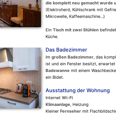
die komplett neu gemacht wurde un
(Elektroherd, Kühlschrank mit Gefri
Mikrowelle, Kaffeemaschine...)
Ein
Tisch mit zwei Stühlen
befindet
Küche.
Das Badezimmer
Im
großen Badezimmer
, das kompl
ist und ein Fenster besitzt, erwarte
Badewanne
mit einem Waschbecken
ein Bidet.
Ausstattung der Wohnung
Internet
Wi-Fi
Klimaanlage
, Heizung
Kleiner
Fernseher
mit Flachbildsch