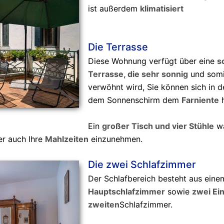
ist außerdem
klimatisiert
Die Terrasse
Diese Wohnung verfügt über eine
s
Terrasse, die sehr sonnig
und somi
verwöhnt wird, Sie können sich in d
dem Sonnenschirm dem
Farniente
h
Ein
großer Tisch und vier Stühle
wa
r auch Ihre
Mahlzeiten
einzunehmen.
Die zwei Schlafzimmer
Der Schlafbereich besteht aus ein
Hauptschlafzimmer
sowie
zwei Ei
zweiten
Schlafzimmer.