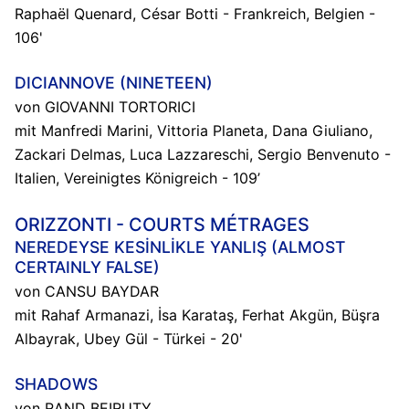
Raphaël Quenard, César Botti - Frankreich, Belgien -
106'
DICIANNOVE (NINETEEN)
von GIOVANNI TORTORICI
mit Manfredi Marini, Vittoria Planeta, Dana Giuliano,
Zackari Delmas, Luca Lazzareschi, Sergio Benvenuto -
Italien, Vereinigtes Königreich - 109’
ORIZZONTI - COURTS MÉTRAGES
NEREDEYSE KESİNLİKLE YANLIŞ (ALMOST
CERTAINLY FALSE)
von CANSU BAYDAR
mit Rahaf Armanazi, İsa Karataş, Ferhat Akgün, Büşra
Albayrak, Ubey Gül - Türkei - 20'
SHADOWS
von RAND BEIRUTY