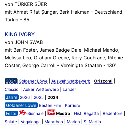
von TÜRKER SÜER
mit Ahmet Rıfat Şungar, Berk Hakman - Deutschland,
Türkei - 85'
KING IVORY
von JOHN SWAB
mit Ben Foster, James Badge Dale, Michael Mando,
Melissa Leo, Graham Greene, Rory Cochrane, Ritchie
Coster, George Carroll - Vereinigte Staaten - 130’
|
|
|
2024
Goldener Löwe
Auswahlwettbewerb
Orizzonti
|
|
Classici
Außer Wettbewerb
Länder
Jahre
|
|
2026
2025
2024
Goldener Löwe
|
Besten Film
Karriere
|
|
|
|
Feste
Biennale
Mostra
Hist. Regatta
Redentore
|
|
|
|
Salute
Vogalonga
Marathon
Marien
S. Martin