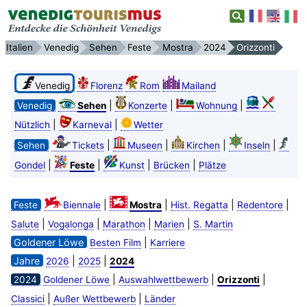
Italien
Venedig
Sehen
Feste
Mostra
2024
Orizzonti
Venedig
Florenz
Rom
Mailand
|
|
|
Venedig
Sehen
Konzerte
Wohnung
|
|
Nützlich
Karneval
Wetter
|
|
|
|
Sehen
Tickets
Museen
Kirchen
Inseln
|
|
|
|
Gondel
Feste
Kunst
Brücken
Plätze
|
|
|
|
Feste
Biennale
Mostra
Hist. Regatta
Redentore
|
|
|
|
Salute
Vogalonga
Marathon
Marien
S. Martin
Goldener Löwe
|
Besten Film
Karriere
Jahre
|
|
2026
2025
2024
|
|
|
2024
Goldener Löwe
Auswahlwettbewerb
Orizzonti
|
|
Classici
Außer Wettbewerb
Länder