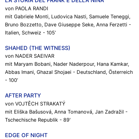
LA STORIA DEL FRANK E DELLA NINA
von PAOLA RANDI
mit Gabriele Monti, Ludovica Nasti, Samuele Teneggi,
Bruno Bozzetto, Dave Giuseppe Seke, Anna Ferzetti -
Italien, Schweiz - 105’
SHAHED (THE WITNESS)
von NADER SAEIVAR
mit Maryam Bobani, Nader Naderpour, Hana Kamkar,
Abbas Imani, Ghazal Shojaei - Deutschland, Österreich
- 100’
AFTER PARTY
von VOJTĚCH STRAKATÝ
mit Eliška Bašusová, Anna Tomanová, Jan Zadražil -
Tschechische Republik - 89'
EDGE OF NIGHT