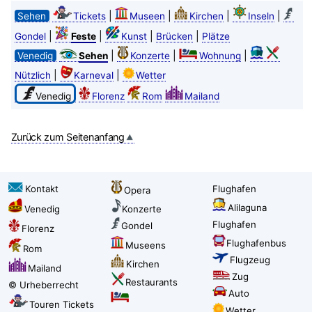
|
|
|
|
Sehen
Tickets
Museen
Kirchen
Inseln
|
|
|
|
Gondel
Feste
Kunst
Brücken
Plätze
|
|
|
Venedig
Sehen
Konzerte
Wohnung
|
|
Nützlich
Karneval
Wetter
Venedig
Florenz
Rom
Mailand
Zurück zum Seitenanfang
Kontakt
Flughafen
Opera
Alilaguna
Venedig
Konzerte
Flughafen
Gondel
Florenz
Flughafenbus
Museens
Rom
Flugzeug
Kirchen
Mailand
Zug
Restaurants
© Urheberrecht
Auto
Touren Tickets
Wetter