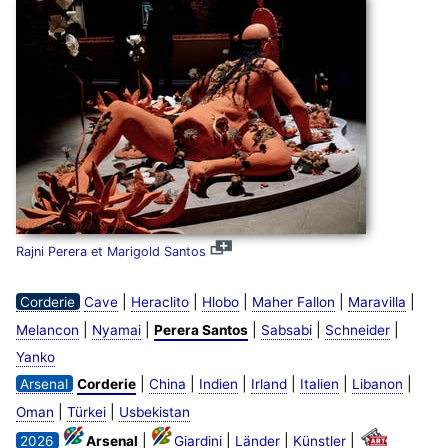
Rajni Perera et Marigold Santos
|
|
|
|
|
Corderie
Cave
Heraclito
Hlobo
Maher Fallon
Maravilla
|
|
|
|
|
Melancon
Nyamai
Perera Santos
Sabsabi
Schneider
Yanko
|
|
|
|
|
|
Arsenal
Corderie
China
Indien
Irland
Italien
Libanon
|
|
Oman
Türkei
Usbekistan
|
|
|
|
2026
Arsenal
Giardini
Länder
Künstler