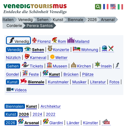
Italien
Venedig
Sehen
Kunst
Biennale
2026
Arsenal
Corderie
Perera Santos
Venedig
Florenz
Rom
Mailand
|
|
|
Venedig
Sehen
Konzerte
Wohnung
|
|
Nützlich
Karneval
Wetter
|
|
|
|
Sehen
Tickets
Museen
Kirchen
Inseln
|
|
|
|
Gondel
Feste
Kunst
Brücken
Plätze
|
|
|
|
|
Kunst
Biennale
Kunstmaler
Musiker
Literatur
Fotos
Videos
|
Biennalen
Kunst
Architektur
|
|
Kunst
2026
2024
2022
|
|
|
|
2026
Arsenal
Giardini
Länder
Künstler