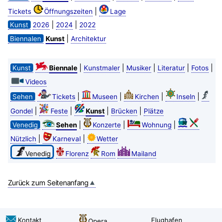
|
Tickets
Öffnungszeiten
Lage
|
|
Kunst
2026
2024
2022
|
Biennalen
Kunst
Architektur
|
|
|
|
|
Kunst
Biennale
Kunstmaler
Musiker
Literatur
Fotos
Videos
|
|
|
|
Sehen
Tickets
Museen
Kirchen
Inseln
|
|
|
|
Gondel
Feste
Kunst
Brücken
Plätze
|
|
|
Venedig
Sehen
Konzerte
Wohnung
|
|
Nützlich
Karneval
Wetter
Venedig
Florenz
Rom
Mailand
Zurück zum Seitenanfang
Kontakt
Flughafen
Opera