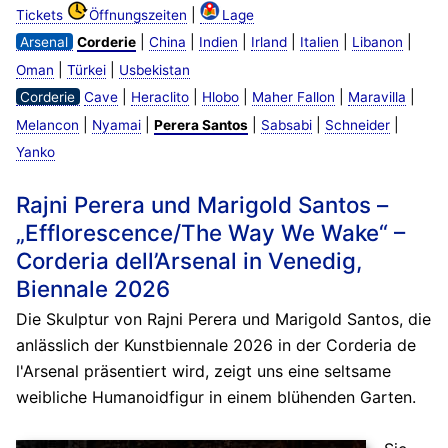
|
Tickets
Öffnungszeiten
Lage
|
|
|
|
|
|
Arsenal
Corderie
China
Indien
Irland
Italien
Libanon
|
|
Oman
Türkei
Usbekistan
|
|
|
|
|
Corderie
Cave
Heraclito
Hlobo
Maher Fallon
Maravilla
|
|
|
|
|
Melancon
Nyamai
Perera Santos
Sabsabi
Schneider
Yanko
Rajni Perera und Marigold Santos –
„Efflorescence/The Way We Wake“ –
Corderia dell’Arsenal in Venedig,
Biennale 2026
Die Skulptur von Rajni Perera und Marigold Santos, die
anlässlich der Kunstbiennale 2026 in der Corderia de
l'Arsenal präsentiert wird, zeigt uns eine seltsame
weibliche Humanoidfigur in einem blühenden Garten.