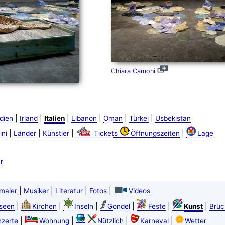
Chiara Camoni
|
|
|
|
|
|
dien
Irland
Italien
Libanon
Oman
Türkei
Usbekistan
|
|
|
|
ini
Länder
Künstler
Tickets
Öffnungszeiten
Lage
r
|
|
|
|
maler
Musiker
Literatur
Fotos
Videos
|
|
|
|
|
|
seen
Kirchen
Inseln
Gondel
Feste
Kunst
Brüc
|
|
|
|
zerte
Wohnung
Nützlich
Karneval
Wetter