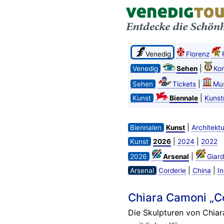
Venedig
Florenz
|
Venedig
Sehen
Kon
|
Sehen
Tickets
Mu
|
Kunst
Biennale
Kunst
|
Biennalen
Kunst
Architektu
|
|
Kunst
2026
2024
2022
|
2026
Arsenal
Giard
|
|
Arsenal
Corderie
China
In
Chiara Camoni „Co
Die Skulpturen von Chiar