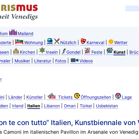
Rom
Mailand
|
|
|
|
zerte
Wohnung
Nützlich
Karneval
Wetter
|
|
|
|
|
|
seen
Kirchen
Inseln
Gondel
Feste
Kunst
Brüc
|
|
|
|
maler
Musiker
Literatur
Fotos
Videos
r
|
|
|
|
ini
Länder
Künstler
Tickets
Öffnungszeiten
Lage
|
|
|
|
|
|
dien
Irland
Italien
Libanon
Oman
Türkei
Usbekistan
n te con tutto“ Italien, Kunstbiennale vo
a Camoni im italienischen Pavillon im Arsenale von Venedig