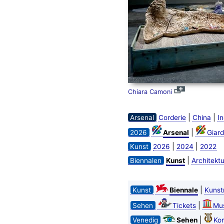
Chiara Camoni
|
|
Arsenal
Corderie
China
In
|
2026
Arsenal
Giard
|
|
Kunst
2026
2024
2022
|
Biennalen
Kunst
Architektu
|
Kunst
Biennale
Kunst
|
Sehen
Tickets
Mu
|
Venedig
Sehen
Kon