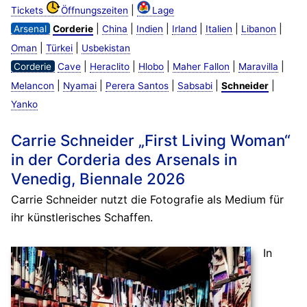
|
Tickets
Öffnungszeiten
Lage
|
|
|
|
|
|
Arsenal
Corderie
China
Indien
Irland
Italien
Libanon
|
|
Oman
Türkei
Usbekistan
|
|
|
|
|
Corderie
Cave
Heraclito
Hlobo
Maher Fallon
Maravilla
|
|
|
|
|
Melancon
Nyamai
Perera Santos
Sabsabi
Schneider
Yanko
Carrie Schneider „First Living Woman“
in der Corderia des Arsenals in
Venedig, Biennale 2026
Carrie Schneider nutzt die Fotografie als Medium für
ihr künstlerisches Schaffen.
In