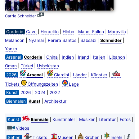
Carrie Schneider
|
|
|
|
|
Corderie
Cave
Heraclito
Hlobo
Maher Fallon
Maravilla
|
|
|
|
|
Melancon
Nyamai
Perera Santos
Sabsabi
Schneider
Yanko
|
|
|
|
|
|
Arsenal
Corderie
China
Indien
Irland
Italien
Libanon
|
|
Oman
Türkei
Usbekistan
|
|
|
|
2026
Arsenal
Giardini
Länder
Künstler
|
Tickets
Öffnungszeiten
Lage
|
|
Kunst
2026
2024
2022
|
Biennalen
Kunst
Architektur
|
|
|
|
|
Kunst
Biennale
Kunstmaler
Musiker
Literatur
Fotos
Videos
|
|
|
|
Sehen
Tickets
Museen
Kirchen
Inseln