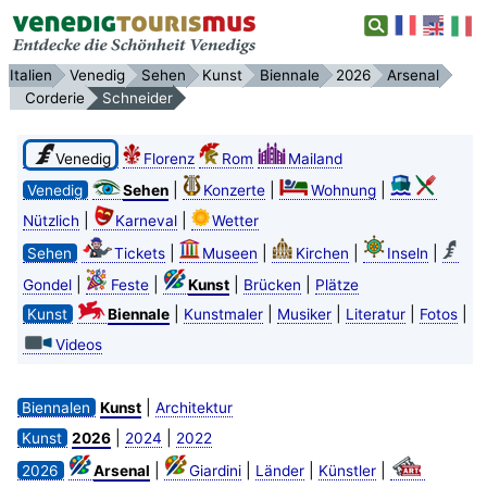
Italien
Venedig
Sehen
Kunst
Biennale
2026
Arsenal
Corderie
Schneider
Venedig
Florenz
Rom
Mailand
|
|
|
Venedig
Sehen
Konzerte
Wohnung
|
|
Nützlich
Karneval
Wetter
|
|
|
|
Sehen
Tickets
Museen
Kirchen
Inseln
|
|
|
|
Gondel
Feste
Kunst
Brücken
Plätze
|
|
|
|
|
Kunst
Biennale
Kunstmaler
Musiker
Literatur
Fotos
Videos
|
Biennalen
Kunst
Architektur
|
|
Kunst
2026
2024
2022
|
|
|
|
2026
Arsenal
Giardini
Länder
Künstler