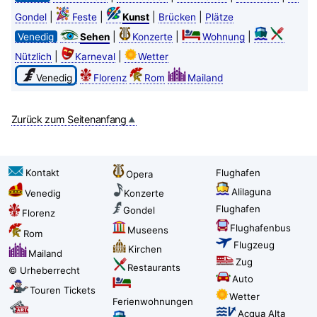
|
|
|
|
Gondel
Feste
Kunst
Brücken
Plätze
|
|
|
Venedig
Sehen
Konzerte
Wohnung
|
|
Nützlich
Karneval
Wetter
Venedig
Florenz
Rom
Mailand
Zurück zum Seitenanfang
Kontakt
Flughafen
Opera
Alilaguna
Venedig
Konzerte
Flughafen
Gondel
Florenz
Flughafenbus
Museens
Rom
Flugzeug
Kirchen
Mailand
Zug
Restaurants
© Urheberrecht
Auto
Touren Tickets
Wetter
Ferienwohnungen
Acqua Alta