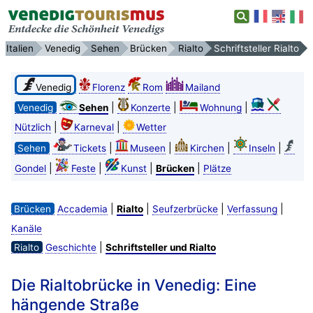
Italien
Venedig
Sehen
Brücken
Rialto
Schriftsteller Rialto
Venedig
Florenz
Rom
Mailand
|
|
|
Venedig
Sehen
Konzerte
Wohnung
|
|
Nützlich
Karneval
Wetter
|
|
|
|
Sehen
Tickets
Museen
Kirchen
Inseln
|
|
|
|
Gondel
Feste
Kunst
Brücken
Plätze
|
|
|
|
Brücken
Accademia
Rialto
Seufzerbrücke
Verfassung
Kanäle
|
Rialto
Geschichte
Schriftsteller und Rialto
Die Rialtobrücke in Venedig: Eine
hängende Straße