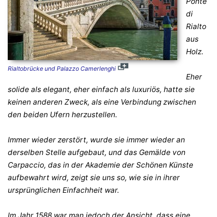
Ponte
di
Rialto
aus
Holz.
Rialtobrücke und Palazzo Camerlenghi
Eher
solide als elegant, eher einfach als luxuriös, hatte sie
keinen anderen Zweck, als eine Verbindung zwischen
den beiden Ufern herzustellen.
Immer wieder zerstört, wurde sie immer wieder an
derselben Stelle aufgebaut, und das Gemälde von
Carpaccio, das in der Akademie der Schönen Künste
aufbewahrt wird, zeigt sie uns so, wie sie in ihrer
ursprünglichen Einfachheit war.
Im Jahr 1588 war man jedoch der Ansicht, dass eine