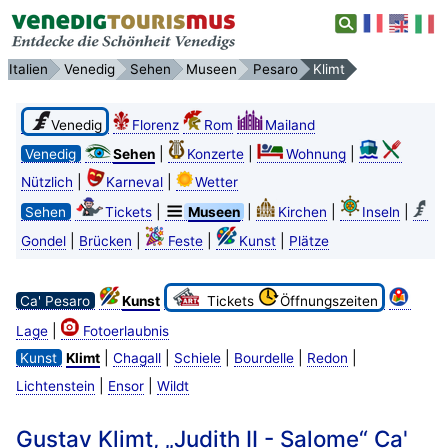
Italien
Venedig
Sehen
Museen
Pesaro
Klimt
Venedig
Florenz
Rom
Mailand
|
|
|
Venedig
Sehen
Konzerte
Wohnung
|
|
Nützlich
Karneval
Wetter
|
|
|
|
Sehen
Tickets
Museen
Kirchen
Inseln
|
|
|
|
Gondel
Brücken
Feste
Kunst
Plätze
Ca' Pesaro
Kunst
Tickets
Öffnungszeiten
|
Lage
Fotoerlaubnis
|
|
|
|
|
Kunst
Klimt
Chagall
Schiele
Bourdelle
Redon
|
|
Lichtenstein
Ensor
Wildt
Gustav Klimt, „Judith II - Salome“ Ca'