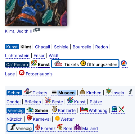
Klimt, Judith II
|
|
|
|
|
Kunst
Klimt
Chagall
Schiele
Bourdelle
Redon
|
|
Lichtenstein
Ensor
Wildt
Ca' Pesaro
Kunst
Tickets
Öffnungszeiten
|
Lage
Fotoerlaubnis
|
|
|
|
Sehen
Tickets
Museen
Kirchen
Inseln
|
|
|
|
Gondel
Brücken
Feste
Kunst
Plätze
|
|
|
Venedig
Sehen
Konzerte
Wohnung
|
|
Nützlich
Karneval
Wetter
Venedig
Florenz
Rom
Mailand