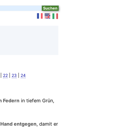
|
|
|
22
23
24
en Federn
in tiefem Grün,
e Hand entgegen
, damit er