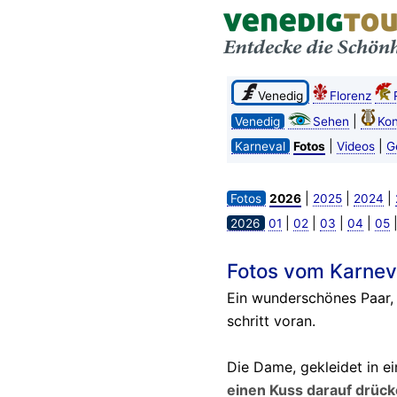
Venedig
Florenz
|
Venedig
Sehen
Kon
|
|
Karneval
Fotos
Videos
G
|
|
|
Fotos
2026
2025
2024
|
|
|
|
2026
01
02
03
04
05
Fotos vom Karneva
Ein wunderschönes Paar
schritt voran.
Die Dame, gekleidet in e
einen Kuss darauf drüc