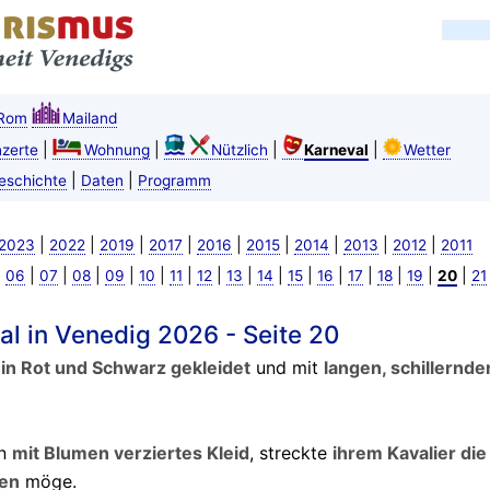
Rom
Mailand
|
|
|
|
zerte
Wohnung
Nützlich
Karneval
Wetter
|
|
eschichte
Daten
Programm
|
|
|
|
|
|
|
|
|
2023
2022
2019
2017
2016
2015
2014
2013
2012
2011
|
|
|
|
|
|
|
|
|
|
|
|
|
|
|
|
06
07
08
09
10
11
12
13
14
15
16
17
18
19
20
21
l in Venedig 2026 - Seite 20
,
in Rot und Schwarz gekleidet
und mit
langen, schillernd
in
mit Blumen verziertes Kleid
, streckte
ihrem Kavalier di
ken
möge.