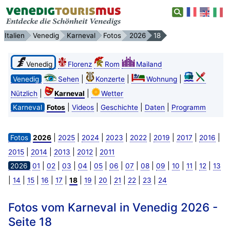
Italien
Venedig
Karneval
Fotos
2026
18
Venedig
Florenz
Rom
Mailand
|
|
|
Venedig
Sehen
Konzerte
Wohnung
|
|
Nützlich
Karneval
Wetter
|
|
|
|
Karneval
Fotos
Videos
Geschichte
Daten
Programm
|
|
|
|
|
|
|
|
Fotos
2026
2025
2024
2023
2022
2019
2017
2016
|
|
|
|
2015
2014
2013
2012
2011
|
|
|
|
|
|
|
|
|
|
|
|
2026
01
02
03
04
05
06
07
08
09
10
11
12
13
|
|
|
|
|
|
|
|
|
|
|
14
15
16
17
18
19
20
21
22
23
24
Fotos vom Karneval in Venedig 2026 -
Seite 18