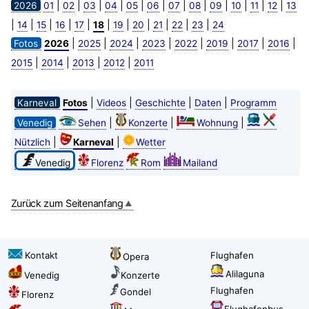
|
|
|
|
|
|
|
|
|
|
|
|
2026
01
02
03
04
05
06
07
08
09
10
11
12
13
|
|
|
|
|
|
|
|
|
|
|
14
15
16
17
18
19
20
21
22
23
24
|
|
|
|
|
|
|
|
Fotos
2026
2025
2024
2023
2022
2019
2017
2016
|
|
|
|
2015
2014
2013
2012
2011
|
|
|
|
Karneval
Fotos
Videos
Geschichte
Daten
Programm
|
|
|
Venedig
Sehen
Konzerte
Wohnung
|
|
Nützlich
Karneval
Wetter
Venedig
Florenz
Rom
Mailand
Zurück zum Seitenanfang
Kontakt
Flughafen
Opera
Alilaguna
Venedig
Konzerte
Flughafen
Gondel
Florenz