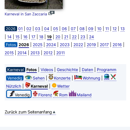
Karneval in San Zaccaria
|
|
|
|
|
|
|
|
|
|
|
|
2026
01
02
03
04
05
06
07
08
09
10
11
12
13
|
|
|
|
|
|
|
|
|
|
|
14
15
16
17
18
19
20
21
22
23
24
|
|
|
|
|
|
|
|
Fotos
2026
2025
2024
2023
2022
2019
2017
2016
|
|
|
|
2015
2014
2013
2012
2011
|
|
|
|
Karneval
Fotos
Videos
Geschichte
Daten
Programm
|
|
|
Venedig
Sehen
Konzerte
Wohnung
|
|
Nützlich
Karneval
Wetter
Venedig
Florenz
Rom
Mailand
Zurück zum Seitenanfang