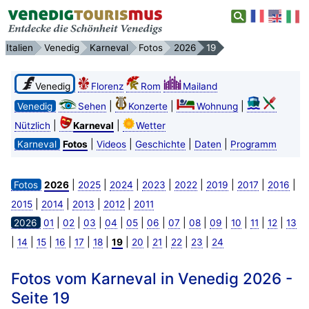
Italien
Venedig
Karneval
Fotos
2026
19
Venedig
Florenz
Rom
Mailand
|
|
|
Venedig
Sehen
Konzerte
Wohnung
|
|
Nützlich
Karneval
Wetter
|
|
|
|
Karneval
Fotos
Videos
Geschichte
Daten
Programm
|
|
|
|
|
|
|
|
Fotos
2026
2025
2024
2023
2022
2019
2017
2016
|
|
|
|
2015
2014
2013
2012
2011
|
|
|
|
|
|
|
|
|
|
|
|
2026
01
02
03
04
05
06
07
08
09
10
11
12
13
|
|
|
|
|
|
|
|
|
|
|
14
15
16
17
18
19
20
21
22
23
24
Fotos vom Karneval in Venedig 2026 -
Seite 19