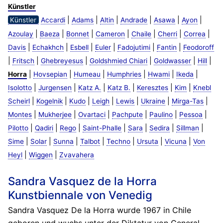
Künstler
|
|
|
|
|
|
Künstler
Accardi
Adams
Altin
Andrade
Asawa
Ayon
|
|
|
|
|
|
|
Azoulay
Baeza
Bonnet
Cameron
Chaile
Cherri
Correa
|
|
|
|
|
|
Davis
Echakhch
Esbell
Euler
Fadojutimi
Fantin
Feodoroff
|
|
|
|
|
|
Fritsch
Ghebreyesus
Goldshmied Chiari
Goldwasser
Hill
|
|
|
|
|
|
Horra
Hovsepian
Humeau
Humphries
Hwami
Ikeda
|
|
|
|
|
|
Isolotto
Jurgensen
Katz A.
Katz B.
Keresztes
Kim
Knebl
|
|
|
|
|
|
|
Scheirl
Kogelnik
Kudo
Leigh
Lewis
Ukraine
Mirga-Tas
|
|
|
|
|
|
Montes
Mukherjee
Ovartaci
Pachpute
Paulino
Pessoa
|
|
|
|
|
|
|
Pilotto
Qadiri
Rego
Saint-Phalle
Sara
Sedira
Sillman
|
|
|
|
|
|
|
Sime
Solar
Sunna
Talbot
Techno
Ursuta
Vicuna
Von
|
|
Heyl
Wiggen
Zvavahera
Sandra Vasquez de la Horra
Kunstbiennale von Venedig
Sandra Vasquez De la Horra wurde 1967 in Chile