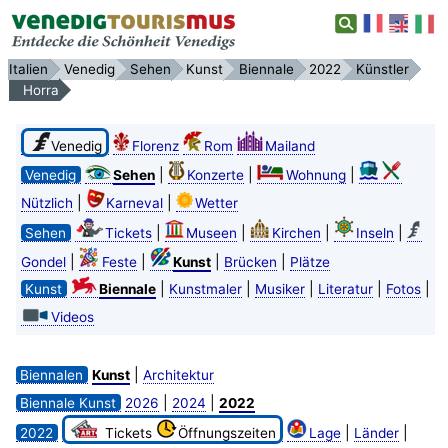
Italien
Venedig
Sehen
Kunst
Biennale
2022
Künstler
Horra
Venedig
Florenz
Rom
Mailand
|
|
|
Venedig
Sehen
Konzerte
Wohnung
|
|
Nützlich
Karneval
Wetter
|
|
|
|
Sehen
Tickets
Museen
Kirchen
Inseln
|
|
|
|
Gondel
Feste
Kunst
Brücken
Plätze
|
|
|
|
|
Kunst
Biennale
Kunstmaler
Musiker
Literatur
Fotos
Videos
|
Biennalen
Kunst
Architektur
|
|
Biennale Kunst
2026
2024
2022
|
|
2022
Tickets
Öffnungszeiten
Lage
Länder