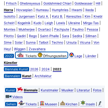
|
|
|
|
|
|
Fritsch
Ghebreyesus
Goldshmied Chiari
Goldwasser
Hill
|
|
|
|
|
|
Horra
Hovsepian
Humeau
Humphries
Hwami
Ikeda
|
|
|
|
|
|
Isolotto
Jurgensen
Katz A.
Katz B.
Keresztes
Kim
Knebl
|
|
|
|
|
|
|
Scheirl
Kogelnik
Kudo
Leigh
Lewis
Ukraine
Mirga-Tas
|
|
|
|
|
|
Montes
Mukherjee
Ovartaci
Pachpute
Paulino
Pessoa
|
|
|
|
|
|
|
Pilotto
Qadiri
Rego
Saint-Phalle
Sara
Sedira
Sillman
|
|
|
|
|
|
|
Sime
Solar
Sunna
Talbot
Techno
Ursuta
Vicuna
Von
|
|
Heyl
Wiggen
Zvavahera
|
|
2022
Tickets
Öffnungszeiten
Lage
Länder
Künstler
|
|
Biennale Kunst
2026
2024
2022
|
Biennalen
Kunst
Architektur
|
|
|
|
|
Kunst
Biennale
Kunstmaler
Musiker
Literatur
Fotos
Videos
|
|
|
|
Sehen
Tickets
Museen
Kirchen
Inseln