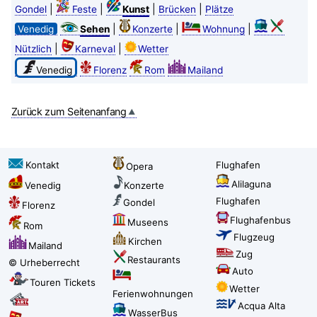
|
|
|
|
Gondel
Feste
Kunst
Brücken
Plätze
|
|
|
Venedig
Sehen
Konzerte
Wohnung
|
|
Nützlich
Karneval
Wetter
Venedig
Florenz
Rom
Mailand
Zurück zum Seitenanfang
Kontakt
Flughafen
Opera
Alilaguna
Venedig
Konzerte
Flughafen
Gondel
Florenz
Flughafenbus
Museens
Rom
Flugzeug
Kirchen
Mailand
Zug
Restaurants
© Urheberrecht
Auto
Touren Tickets
Wetter
Ferienwohnungen
Acqua Alta
WasserBus