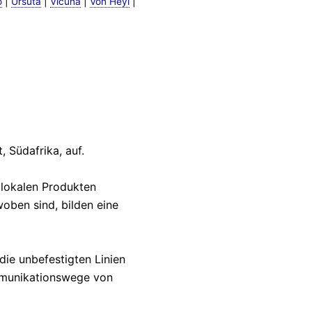
|
|
|
|
o
Ursuta
Vicuna
Von Heyl
 Südafrika, auf.
lokalen Produkten
woben sind, bilden eine
die unbefestigten Linien
mmunikationswege von