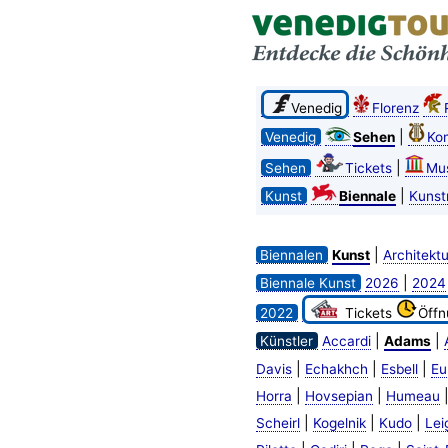
Venedig
Florenz
|
Venedig
Sehen
Kon
|
Sehen
Tickets
Mu
|
Kunst
Biennale
Kunst
|
Biennalen
Kunst
Architektu
|
Biennale Kunst
2026
2024
2022
Tickets
Öffn
|
|
Künstler
Accardi
Adams
|
|
|
Davis
Echakhch
Esbell
Eu
|
|
Horra
Hovsepian
Humeau
|
|
|
Scheirl
Kogelnik
Kudo
Lei