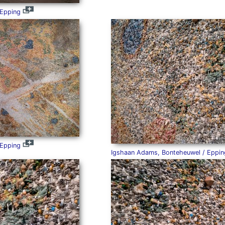
 Epping
 Epping
Igshaan Adams, Bonteheuwel / Eppin