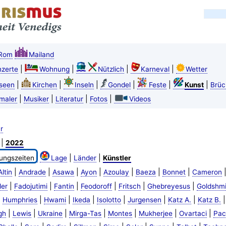
Rom
Mailand
|
|
|
|
zerte
Wohnung
Nützlich
Karneval
Wetter
|
|
|
|
|
|
seen
Kirchen
Inseln
Gondel
Feste
Kunst
Brüc
|
|
|
|
maler
Musiker
Literatur
Fotos
Videos
r
|
2022
|
|
ungszeiten
Lage
Länder
Künstler
|
|
|
|
|
|
|
Altin
Andrade
Asawa
Ayon
Azoulay
Baeza
Bonnet
Cameron
|
|
|
|
|
|
ler
Fadojutimi
Fantin
Feodoroff
Fritsch
Ghebreyesus
Goldshmi
|
|
|
|
|
|
|
Humphries
Hwami
Ikeda
Isolotto
Jurgensen
Katz A.
Katz B.
|
|
|
|
|
|
|
gh
Lewis
Ukraine
Mirga-Tas
Montes
Mukherjee
Ovartaci
Pac