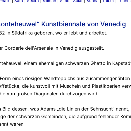
|
|
|
|
|
|
|
|
Phalle
Sara
Sedira
Sillman
Sime
Solar
Sunna
Talbot
Techn
onteheuwel“ Kunstbiennale von Venedig
 in Südafrika geboren, wo er lebt und arbeitet.
 Corderie dell'Arsenale in Venedig ausgestellt.
nteheuwel, einem ehemaligen schwarzen Ghetto in Kapstadt,
n Form eines riesigen Wandteppichs aus zusammengenähten 
offstücke, die kunstvoll mit Muscheln und Plastikperlen ver
die von großen Diagonalen durchzogen wird.
 Bild dessen, was Adams „die Linien der Sehnsucht“ nennt, 
ege der schwarzen Gemeinden, die aufgrund fehlender Ko
ennt waren.