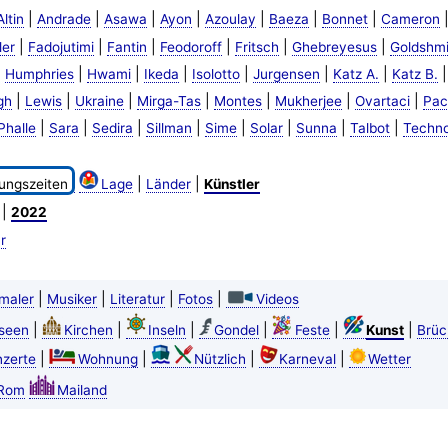
|
|
|
|
|
|
|
Altin
Andrade
Asawa
Ayon
Azoulay
Baeza
Bonnet
Cameron
|
|
|
|
|
|
ler
Fadojutimi
Fantin
Feodoroff
Fritsch
Ghebreyesus
Goldshmi
|
|
|
|
|
|
|
Humphries
Hwami
Ikeda
Isolotto
Jurgensen
Katz A.
Katz B.
|
|
|
|
|
|
|
gh
Lewis
Ukraine
Mirga-Tas
Montes
Mukherjee
Ovartaci
Pac
|
|
|
|
|
|
|
|
Phalle
Sara
Sedira
Sillman
Sime
Solar
Sunna
Talbot
Techn
|
|
ungszeiten
Lage
Länder
Künstler
|
2022
r
|
|
|
|
maler
Musiker
Literatur
Fotos
Videos
|
|
|
|
|
|
seen
Kirchen
Inseln
Gondel
Feste
Kunst
Brüc
|
|
|
|
zerte
Wohnung
Nützlich
Karneval
Wetter
Rom
Mailand