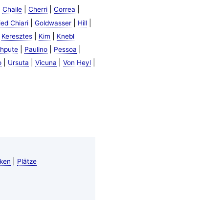
|
|
|
|
Chaile
Cherri
Correa
|
|
|
ed Chiari
Goldwasser
Hill
|
|
|
Keresztes
Kim
Knebl
|
|
|
hpute
Paulino
Pessoa
|
|
|
|
o
Ursuta
Vicuna
Von Heyl
|
ken
Plätze