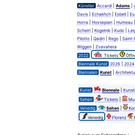
|
|
Künstler
Accardi
Adams
|
|
|
Davis
Echakhch
Esbell
Eu
|
|
Horra
Hovsepian
Humeau
|
|
|
Scheirl
Kogelnik
Kudo
Lei
|
|
|
Pilotto
Qadiri
Rego
Saint-
|
Wiggen
Zvavahera
2022
Tickets
Öffn
|
Biennale Kunst
2026
2024
|
Biennalen
Kunst
Architektu
|
Kunst
Biennale
Kunst
|
Sehen
Tickets
Mu
|
Venedig
Sehen
Kon
Venedig
Florenz