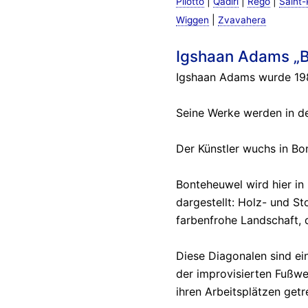
|
|
|
Pilotto
Qadiri
Rego
Saint-
|
Wiggen
Zvavahera
Igshaan Adams „B
Igshaan Adams wurde 1982
Seine Werke werden in der
Der Künstler wuchs in Bo
Bonteheuwel wird hier i
dargestellt: Holz- und St
farbenfrohe Landschaft, 
Diese Diagonalen sind ein
der improvisierten Fußw
ihren Arbeitsplätzen getr