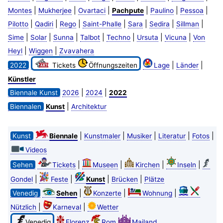
|
|
|
|
|
|
Montes
Mukherjee
Ovartaci
Pachpute
Paulino
Pessoa
|
|
|
|
|
|
|
Pilotto
Qadiri
Rego
Saint-Phalle
Sara
Sedira
Sillman
|
|
|
|
|
|
|
Sime
Solar
Sunna
Talbot
Techno
Ursuta
Vicuna
Von
|
|
Heyl
Wiggen
Zvavahera
|
|
2022
Tickets
Öffnungszeiten
Lage
Länder
Künstler
|
|
Biennale Kunst
2026
2024
2022
|
Biennalen
Kunst
Architektur
|
|
|
|
|
Kunst
Biennale
Kunstmaler
Musiker
Literatur
Fotos
Videos
|
|
|
|
Sehen
Tickets
Museen
Kirchen
Inseln
|
|
|
|
Gondel
Feste
Kunst
Brücken
Plätze
|
|
|
Venedig
Sehen
Konzerte
Wohnung
|
|
Nützlich
Karneval
Wetter
Venedig
Florenz
Rom
Mailand