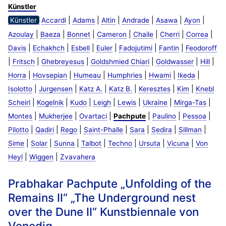
Künstler
|
|
|
|
|
|
Künstler
Accardi
Adams
Altin
Andrade
Asawa
Ayon
|
|
|
|
|
|
|
Azoulay
Baeza
Bonnet
Cameron
Chaile
Cherri
Correa
|
|
|
|
|
|
Davis
Echakhch
Esbell
Euler
Fadojutimi
Fantin
Feodoroff
|
|
|
|
|
|
Fritsch
Ghebreyesus
Goldshmied Chiari
Goldwasser
Hill
|
|
|
|
|
|
Horra
Hovsepian
Humeau
Humphries
Hwami
Ikeda
|
|
|
|
|
|
Isolotto
Jurgensen
Katz A.
Katz B.
Keresztes
Kim
Knebl
|
|
|
|
|
|
|
Scheirl
Kogelnik
Kudo
Leigh
Lewis
Ukraine
Mirga-Tas
|
|
|
|
|
|
Montes
Mukherjee
Ovartaci
Pachpute
Paulino
Pessoa
|
|
|
|
|
|
|
Pilotto
Qadiri
Rego
Saint-Phalle
Sara
Sedira
Sillman
|
|
|
|
|
|
|
Sime
Solar
Sunna
Talbot
Techno
Ursuta
Vicuna
Von
|
|
Heyl
Wiggen
Zvavahera
Prabhakar Pachpute „Unfolding of the
Remains II“ „The Underground nest
over the Dune II“ Kunstbiennale von
Venedig