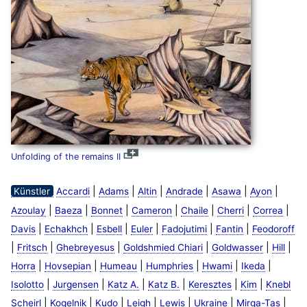
Unfolding of the remains II
|
|
|
|
|
|
Künstler
Accardi
Adams
Altin
Andrade
Asawa
Ayon
|
|
|
|
|
|
|
Azoulay
Baeza
Bonnet
Cameron
Chaile
Cherri
Correa
|
|
|
|
|
|
Davis
Echakhch
Esbell
Euler
Fadojutimi
Fantin
Feodoroff
|
|
|
|
|
|
Fritsch
Ghebreyesus
Goldshmied Chiari
Goldwasser
Hill
|
|
|
|
|
|
Horra
Hovsepian
Humeau
Humphries
Hwami
Ikeda
|
|
|
|
|
|
Isolotto
Jurgensen
Katz A.
Katz B.
Keresztes
Kim
Knebl
|
|
|
|
|
|
|
Scheirl
Kogelnik
Kudo
Leigh
Lewis
Ukraine
Mirga-Tas