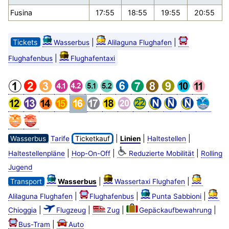
Fusina
17:55
18:55
19:55
20:55
Tickets
|
|
Wasserbus
Alilaguna Flughafen
|
Flughafenbus
Flughafentaxi
|
|
|
Wasserbus
Tarife
Ticketkauf
Linien
Haltestellen
|
|
|
Haltestellenpläne
Hop-On-Off
Reduzierte Mobilität
Rolling
Jugend
|
|
Transport
Wasserbus
Wassertaxi Flughafen
|
|
|
Alilaguna Flughafen
Flughafenbus
Punta Sabbioni
|
|
|
|
Chioggia
Flugzeug
Zug
Gepäckaufbewahrung
|
Bus-Tram
Auto