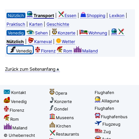
|
|
|
|
Nützlich
Transport
Essen
Shopping
Lexikon
|
|
Praktisch
Karten
Geschichte
|
|
|
Venedig
Sehen
Konzerte
Wohnung
|
|
Nützlich
Karneval
Wetter
Venedig
Florenz
Rom
Mailand
Zurück zum Seitenanfang
Kontakt
Flughafen
Opera
Alilaguna
Venedig
Konzerte
Flughafen
Gondel
Florenz
Flughafenbus
Museens
Rom
Flugzeug
Kirchen
Mailand
Zug
Restaurants
© Urheberrecht
Auto