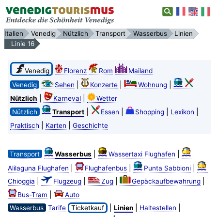
Italien
Venedig
Nützlich
Transport
Wasserbus
Linien
Linie 16
Venedig
Florenz
Rom
Mailand
|
|
|
Venedig
Sehen
Konzerte
Wohnung
|
|
Nützlich
Karneval
Wetter
|
|
|
|
Nützlich
Transport
Essen
Shopping
Lexikon
|
|
Praktisch
Karten
Geschichte
|
|
Transport
Wasserbus
Wassertaxi Flughafen
|
|
|
Alilaguna Flughafen
Flughafenbus
Punta Sabbioni
|
|
|
|
Chioggia
Flugzeug
Zug
Gepäckaufbewahrung
|
Bus-Tram
Auto
|
|
|
Wasserbus
Tarife
Ticketkauf
Linien
Haltestellen