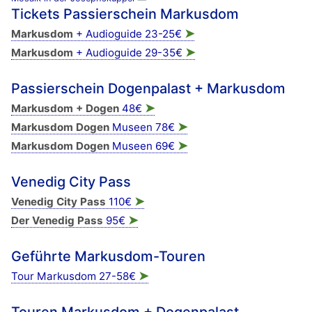
Tickets Passierschein Markusdom
➤
Markusdom
+ Audioguide 23-25€
➤
Markusdom
+ Audioguide 29-35€
Passierschein Dogenpalast + Markusdom
➤
Markusdom + Dogen
48€
➤
Markusdom Dogen
Museen 78€
➤
Markusdom Dogen
Museen 69€
Venedig City Pass
➤
Venedig City Pass
110€
➤
Der Venedig Pass
95€
Geführte Markusdom-Touren
➤
Tour Markusdom 27-58€
Touren Markusdom + Dogenpalast