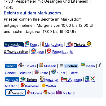
17:30 (Vesperfeier mit Gesängen und Litaneien) -
18:45.
Beichte auf dem Markusdom
Priester können Ihre Beichte im Markusdom
entgegennehmen. Morgens von 10:00 bis 12:00 Uhr
und nachmittags von 17:00 bis 19:00 Uhr.
|
|
Markusdom
Kunst
Markusturm
Tickets
|
|
Öffnungszeiten
Lage
Fotoerlaubnis
|
|
|
|
Sehen
Tickets
Museen
Kirchen
Inseln
|
|
|
|
Gondel
Brücken
Feste
Kunst
Plätze
|
|
|
Venedig
Sehen
Konzerte
Wohnung
|
|
Nützlich
Karneval
Wetter
Venedig
Florenz
Rom
Mailand