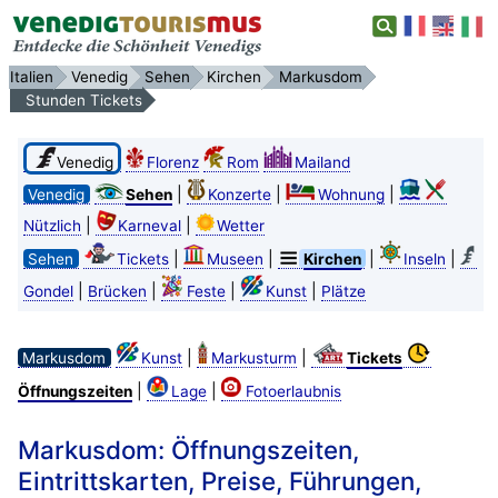
Italien
Venedig
Sehen
Kirchen
Markusdom
Stunden Tickets
Venedig
Florenz
Rom
Mailand
|
|
|
Venedig
Sehen
Konzerte
Wohnung
|
|
Nützlich
Karneval
Wetter
|
|
|
|
Sehen
Tickets
Museen
Kirchen
Inseln
|
|
|
|
Gondel
Brücken
Feste
Kunst
Plätze
|
|
Markusdom
Kunst
Markusturm
Tickets
|
|
Öffnungszeiten
Lage
Fotoerlaubnis
Markusdom: Öffnungszeiten,
Eintrittskarten, Preise, Führungen,