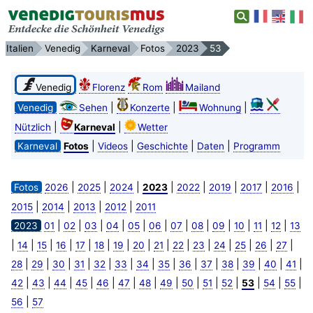
Italien
Venedig
Karneval
Fotos
2023
53
Venedig
Florenz
Rom
Mailand
|
|
|
Venedig
Sehen
Konzerte
Wohnung
|
|
Nützlich
Karneval
Wetter
|
|
|
|
Karneval
Fotos
Videos
Geschichte
Daten
Programm
|
|
|
|
|
|
|
|
Fotos
2026
2025
2024
2023
2022
2019
2017
2016
|
|
|
|
2015
2014
2013
2012
2011
|
|
|
|
|
|
|
|
|
|
|
|
2023
01
02
03
04
05
06
07
08
09
10
11
12
13
|
|
|
|
|
|
|
|
|
|
|
|
|
|
|
14
15
16
17
18
19
20
21
22
23
24
25
26
27
|
|
|
|
|
|
|
|
|
|
|
|
|
|
28
29
30
31
32
33
34
35
36
37
38
39
40
41
|
|
|
|
|
|
|
|
|
|
|
|
|
|
42
43
44
45
46
47
48
49
50
51
52
53
54
55
|
56
57