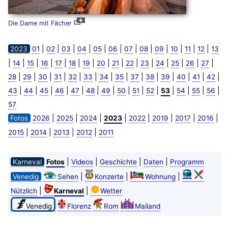
Die Dame mit Fächer
|
|
|
|
|
|
|
|
|
|
|
|
2023
01
02
03
04
05
06
07
08
09
10
11
12
13
|
|
|
|
|
|
|
|
|
|
|
|
|
|
|
14
15
16
17
18
19
20
21
22
23
24
25
26
27
|
|
|
|
|
|
|
|
|
|
|
|
|
|
28
29
30
31
32
33
34
35
37
38
39
40
41
42
|
|
|
|
|
|
|
|
|
|
|
|
|
|
43
44
45
46
47
48
49
50
51
52
53
54
55
56
57
|
|
|
|
|
|
|
|
Fotos
2026
2025
2024
2023
2022
2019
2017
2016
|
|
|
|
2015
2014
2013
2012
2011
|
|
|
|
Karneval
Fotos
Videos
Geschichte
Daten
Programm
|
|
|
Venedig
Sehen
Konzerte
Wohnung
|
|
Nützlich
Karneval
Wetter
Venedig
Florenz
Rom
Mailand