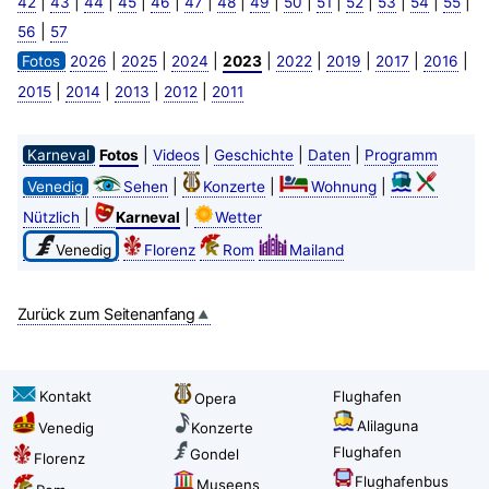
|
|
|
|
|
|
|
|
|
|
|
|
|
|
42
43
44
45
46
47
48
49
50
51
52
53
54
55
|
56
57
|
|
|
|
|
|
|
|
Fotos
2026
2025
2024
2023
2022
2019
2017
2016
|
|
|
|
2015
2014
2013
2012
2011
|
|
|
|
Karneval
Fotos
Videos
Geschichte
Daten
Programm
|
|
|
Venedig
Sehen
Konzerte
Wohnung
|
|
Nützlich
Karneval
Wetter
Venedig
Florenz
Rom
Mailand
Zurück zum Seitenanfang
Kontakt
Flughafen
Opera
Alilaguna
Venedig
Konzerte
Flughafen
Gondel
Florenz
Flughafenbus
Museens