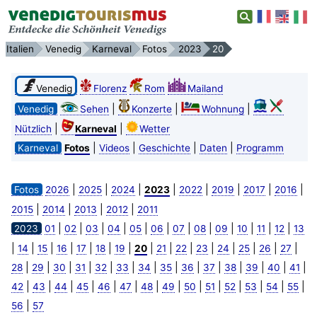
Italien
Venedig
Karneval
Fotos
2023
20
Venedig
Florenz
Rom
Mailand
|
|
|
Venedig
Sehen
Konzerte
Wohnung
|
|
Nützlich
Karneval
Wetter
|
|
|
|
Karneval
Fotos
Videos
Geschichte
Daten
Programm
|
|
|
|
|
|
|
|
Fotos
2026
2025
2024
2023
2022
2019
2017
2016
|
|
|
|
2015
2014
2013
2012
2011
|
|
|
|
|
|
|
|
|
|
|
|
2023
01
02
03
04
05
06
07
08
09
10
11
12
13
|
|
|
|
|
|
|
|
|
|
|
|
|
|
|
14
15
16
17
18
19
20
21
22
23
24
25
26
27
|
|
|
|
|
|
|
|
|
|
|
|
|
|
28
29
30
31
32
33
34
35
36
37
38
39
40
41
|
|
|
|
|
|
|
|
|
|
|
|
|
|
42
43
44
45
46
47
48
49
50
51
52
53
54
55
|
56
57