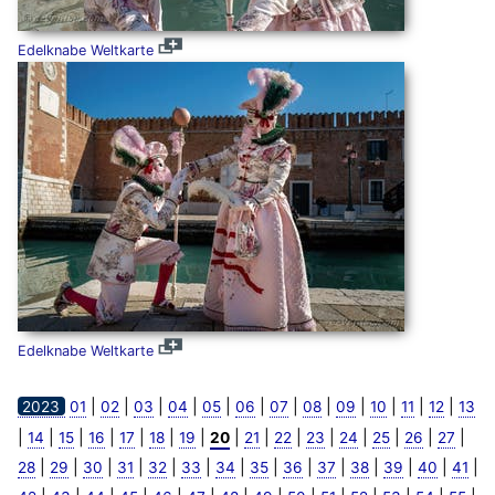
Edelknabe Weltkarte
Edelknabe Weltkarte
|
|
|
|
|
|
|
|
|
|
|
|
2023
01
02
03
04
05
06
07
08
09
10
11
12
13
|
|
|
|
|
|
|
|
|
|
|
|
|
|
|
14
15
16
17
18
19
20
21
22
23
24
25
26
27
|
|
|
|
|
|
|
|
|
|
|
|
|
|
28
29
30
31
32
33
34
35
36
37
38
39
40
41