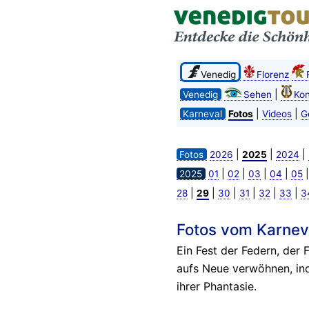
Venedig
Florenz
|
Venedig
Sehen
Kon
|
|
Karneval
Fotos
Videos
G
|
|
|
Fotos
2026
2025
2024
|
|
|
|
2025
01
02
03
04
05
|
|
|
|
|
|
28
29
30
31
32
33
3
Fotos vom Karneva
Ein Fest der Federn, der F
aufs Neue verwöhnen, ind
ihrer Phantasie.