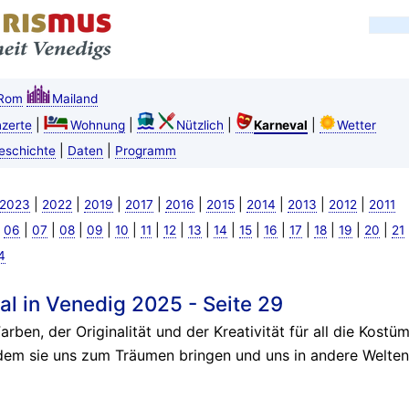
Rom
Mailand
|
|
|
|
zerte
Wohnung
Nützlich
Karneval
Wetter
|
|
eschichte
Daten
Programm
|
|
|
|
|
|
|
|
|
2023
2022
2019
2017
2016
2015
2014
2013
2012
2011
|
|
|
|
|
|
|
|
|
|
|
|
|
|
|
|
06
07
08
09
10
11
12
13
14
15
16
17
18
19
20
21
4
l in Venedig 2025 - Seite 29
arben, der Originalität und der Kreativität für all die Kostü
em sie uns zum Träumen bringen und uns in andere Welten 