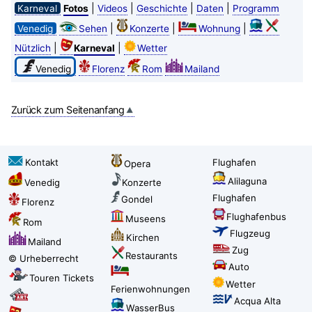
|
|
|
|
Karneval
Fotos
Videos
Geschichte
Daten
Programm
|
|
|
Venedig
Sehen
Konzerte
Wohnung
|
|
Nützlich
Karneval
Wetter
Venedig
Florenz
Rom
Mailand
Zurück zum Seitenanfang
Kontakt
Flughafen
Opera
Alilaguna
Venedig
Konzerte
Flughafen
Gondel
Florenz
Flughafenbus
Museens
Rom
Flugzeug
Kirchen
Mailand
Zug
Restaurants
© Urheberrecht
Auto
Touren Tickets
Wetter
Ferienwohnungen
Acqua Alta
WasserBus