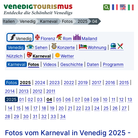
Italien
Venedig
Karneval
Fotos
2025
04
Venedig
Florenz
Rom
Mailand
|
|
|
Venedig
Sehen
Konzerte
Wohnung
|
|
Nützlich
Karneval
Wetter
|
|
|
|
Karneval
Fotos
Videos
Geschichte
Daten
Programm
|
|
|
|
|
|
|
|
Fotos
2025
2024
2023
2022
2019
2017
2016
2015
|
|
|
2014
2013
2012
2011
|
|
|
|
|
|
|
|
|
|
|
|
2025
01
02
03
04
05
06
07
08
09
10
11
12
13
|
|
|
|
|
|
|
|
|
|
|
|
|
|
|
14
15
16
17
18
19
20
21
22
23
24
25
26
27
|
|
|
|
|
|
28
29
30
31
32
33
34
Fotos vom Karneval in Venedig 2025 -