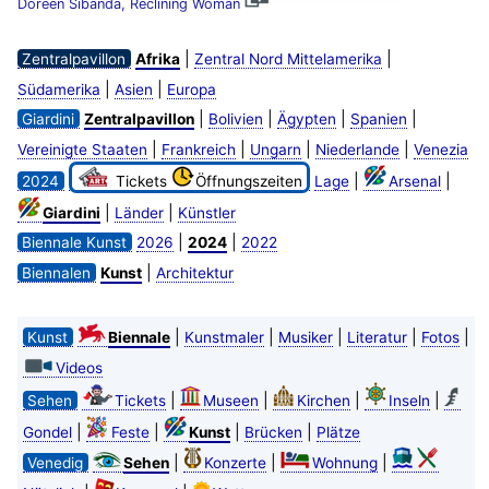
Doreen Sibanda, Reclining Woman
|
|
Zentralpavillon
Afrika
Zentral Nord Mittelamerika
|
|
Südamerika
Asien
Europa
|
|
|
|
Giardini
Zentralpavillon
Bolivien
Ägypten
Spanien
|
|
|
|
Vereinigte Staaten
Frankreich
Ungarn
Niederlande
Venezia
|
|
2024
Tickets
Öffnungszeiten
Lage
Arsenal
|
|
Giardini
Länder
Künstler
|
|
Biennale Kunst
2026
2024
2022
|
Biennalen
Kunst
Architektur
|
|
|
|
|
Kunst
Biennale
Kunstmaler
Musiker
Literatur
Fotos
Videos
|
|
|
|
Sehen
Tickets
Museen
Kirchen
Inseln
|
|
|
|
Gondel
Feste
Kunst
Brücken
Plätze
|
|
|
Venedig
Sehen
Konzerte
Wohnung