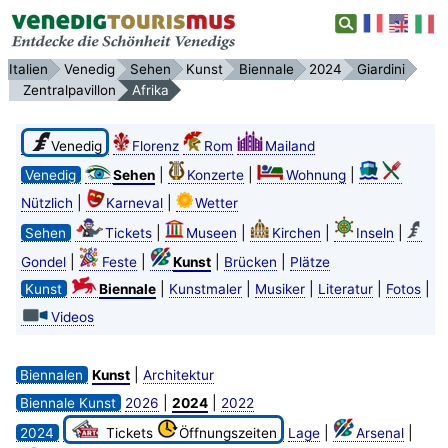
Italien
Venedig
Sehen
Kunst
Biennale
2024
Giardini
Zentralpavillon
Afrika
Venedig
Florenz
Rom
Mailand
|
|
|
Venedig
Sehen
Konzerte
Wohnung
|
|
Nützlich
Karneval
Wetter
|
|
|
|
Sehen
Tickets
Museen
Kirchen
Inseln
|
|
|
|
Gondel
Feste
Kunst
Brücken
Plätze
|
|
|
|
|
Kunst
Biennale
Kunstmaler
Musiker
Literatur
Fotos
Videos
|
Biennalen
Kunst
Architektur
|
|
Biennale Kunst
2026
2024
2022
|
|
2024
Tickets
Öffnungszeiten
Lage
Arsenal