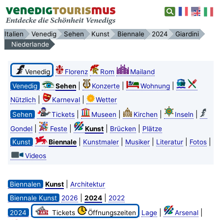
Italien
Venedig
Sehen
Kunst
Biennale
2024
Giardini
Niederlande
Venedig
Florenz
Rom
Mailand
|
|
|
Venedig
Sehen
Konzerte
Wohnung
|
|
Nützlich
Karneval
Wetter
|
|
|
|
Sehen
Tickets
Museen
Kirchen
Inseln
|
|
|
|
Gondel
Feste
Kunst
Brücken
Plätze
|
|
|
|
|
Kunst
Biennale
Kunstmaler
Musiker
Literatur
Fotos
Videos
|
Biennalen
Kunst
Architektur
|
|
Biennale Kunst
2026
2024
2022
|
|
2024
Tickets
Öffnungszeiten
Lage
Arsenal