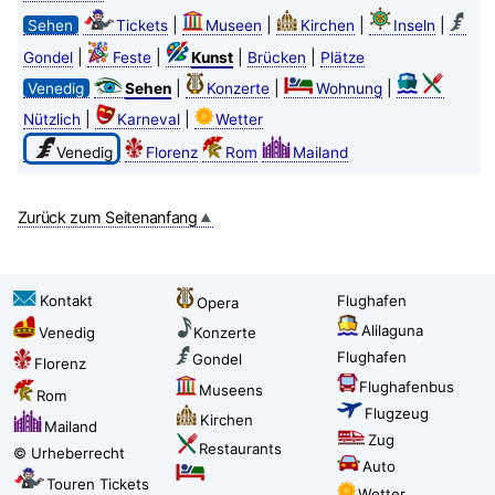
|
|
|
|
Sehen
Tickets
Museen
Kirchen
Inseln
|
|
|
|
Gondel
Feste
Kunst
Brücken
Plätze
|
|
|
Venedig
Sehen
Konzerte
Wohnung
|
|
Nützlich
Karneval
Wetter
Venedig
Florenz
Rom
Mailand
Zurück zum Seitenanfang
Kontakt
Flughafen
Opera
Alilaguna
Venedig
Konzerte
Flughafen
Gondel
Florenz
Flughafenbus
Museens
Rom
Flugzeug
Kirchen
Mailand
Zug
Restaurants
© Urheberrecht
Auto
Touren Tickets
Wetter