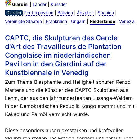
|
|
Giardini
Länder
Künstler
|
|
|
|
Giardini
Zentralpavillon
Bolivien
Ägypten
Spanien
|
|
|
|
Vereinigte Staaten
Frankreich
Ungarn
Niederlande
Venezia
CAPTC, die Skulpturen des Cercle
d'Art des Travailleurs de Plantation
Congolaise im niederländischen
Pavillon in den Giardini auf der
Kunstbiennale in Venedig
Zum Thema Blasphemie und Heiligkeit schufen Renzo
Martens und die Künstler des CAPTC Skulpturen aus
Lehm, der aus den jahrhundertealten Lusanga-Wäldern
in der Demokratischen Republik Kongo stammt und mit
Kakao und Palmöl vermischt wurde.
Diese besonders ausdrucksstarken und kraftvollen
Skulpturen stellen uns Fragen, fordern uns heraus über