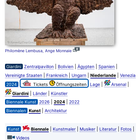
Philomène Lembusa, Ange Monnaie
|
|
|
|
Giardini
Zentralpavillon
Bolivien
Ägypten
Spanien
|
|
|
|
Vereinigte Staaten
Frankreich
Ungarn
Niederlande
Venezia
|
|
2024
Tickets
Öffnungszeiten
Lage
Arsenal
|
|
Giardini
Länder
Künstler
|
|
Biennale Kunst
2026
2024
2022
|
Biennalen
Kunst
Architektur
|
|
|
|
|
Kunst
Biennale
Kunstmaler
Musiker
Literatur
Fotos
Videos