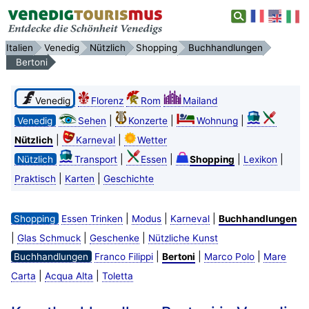
Italien
Venedig
Nützlich
Shopping
Buchhandlungen
Bertoni
Venedig
Florenz
Rom
Mailand
|
|
|
Venedig
Sehen
Konzerte
Wohnung
|
|
Nützlich
Karneval
Wetter
|
|
|
|
Nützlich
Transport
Essen
Shopping
Lexikon
|
|
Praktisch
Karten
Geschichte
|
|
|
Shopping
Essen Trinken
Modus
Karneval
Buchhandlungen
|
|
|
Glas Schmuck
Geschenke
Nützliche Kunst
|
|
|
Buchhandlungen
Franco Filippi
Bertoni
Marco Polo
Mare
|
|
Carta
Acqua Alta
Toletta