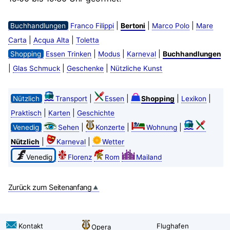
|
|
|
Buchhandlungen
Franco Filippi
Bertoni
Marco Polo
Mare
|
|
Carta
Acqua Alta
Toletta
|
|
|
Shopping
Essen Trinken
Modus
Karneval
Buchhandlungen
|
|
|
Glas Schmuck
Geschenke
Nützliche Kunst
|
|
|
|
Nützlich
Transport
Essen
Shopping
Lexikon
|
|
Praktisch
Karten
Geschichte
|
|
|
Venedig
Sehen
Konzerte
Wohnung
|
|
Nützlich
Karneval
Wetter
Venedig
Florenz
Rom
Mailand
Zurück zum Seitenanfang
Kontakt
Flughafen
Opera