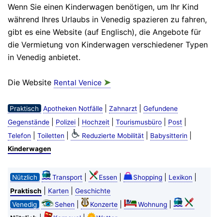
Wenn Sie einen Kinderwagen benötigen, um Ihr Kind
während Ihres Urlaubs in Venedig spazieren zu fahren,
gibt es eine Website (auf Englisch), die Angebote für
die Vermietung von Kinderwagen verschiedener Typen
in Venedig anbietet.
Die Website
➤
Rental Venice
|
|
Praktisch
Apotheken Notfälle
Zahnarzt
Gefundene
|
|
|
|
|
Gegenstände
Polizei
Hochzeit
Tourismusbüro
Post
|
|
|
|
Telefon
Toiletten
Reduzierte Mobilität
Babysitterin
Kinderwagen
|
|
|
|
Nützlich
Transport
Essen
Shopping
Lexikon
|
|
Praktisch
Karten
Geschichte
|
|
|
Venedig
Sehen
Konzerte
Wohnung