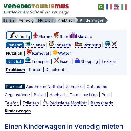
Italien
Venedig
Nützlich
Praktisch
Kinderwagen
Venedig
Florenz
Rom
Mailand
|
|
|
Venedig
Sehen
Konzerte
Wohnung
|
|
Nützlich
Karneval
Wetter
|
|
|
|
Nützlich
Transport
Essen
Shopping
Lexikon
|
|
Praktisch
Karten
Geschichte
|
|
Praktisch
Apotheken Notfälle
Zahnarzt
Gefundene
|
|
|
|
|
Gegenstände
Polizei
Hochzeit
Tourismusbüro
Post
|
|
|
|
Telefon
Toiletten
Reduzierte Mobilität
Babysitterin
Kinderwagen
Einen Kinderwagen in Venedig mieten