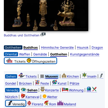
Buddhas und Gottheiten
|
|
|
Gottheiten
Buddhas
Himmlische Generäle
Hsunok
Dragon
|
|
|
Oriental
Waffen
Gemälde
Gottheiten
Kunstgegenstände
Tickets
Öffnungszeiten
|
|
|
|
Sehen
Tickets
Museen
Kirchen
Inseln
|
|
|
|
Gondel
Brücken
Feste
Kunst
Plätze
|
|
|
Venedig
Sehen
Konzerte
Wohnung
|
|
Nützlich
Karneval
Wetter
Venedig
Florenz
Rom
Mailand