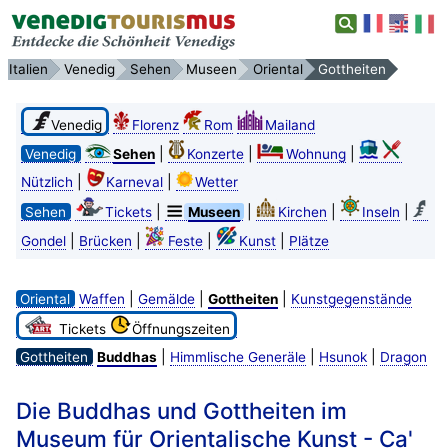
Italien
Venedig
Sehen
Museen
Oriental
Gottheiten
Venedig
Florenz
Rom
Mailand
|
|
|
Venedig
Sehen
Konzerte
Wohnung
|
|
Nützlich
Karneval
Wetter
|
|
|
|
Sehen
Tickets
Museen
Kirchen
Inseln
|
|
|
|
Gondel
Brücken
Feste
Kunst
Plätze
|
|
|
Oriental
Waffen
Gemälde
Gottheiten
Kunstgegenstände
Tickets
Öffnungszeiten
|
|
|
Gottheiten
Buddhas
Himmlische Generäle
Hsunok
Dragon
Die Buddhas und Gottheiten im
Museum für Orientalische Kunst - Ca'