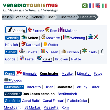
Italien
Venedig
Sehen
Kunst
Kunstmaler
Canaletto
Venedig
Florenz
Rom
Mailand
|
|
|
Venedig
Sehen
Konzerte
Wohnung
|
|
Nützlich
Karneval
Wetter
|
|
|
|
Sehen
Tickets
Museen
Kirchen
Inseln
|
|
|
|
Gondel
Feste
Kunst
Brücken
Plätze
|
|
|
|
|
Kunst
Biennale
Kunstmaler
Musiker
Literatur
Fotos
Videos
|
|
|
|
Kunstmaler
Tintoretto
Tizian
Canaletto
Fortuny
Dürer
|
Canaletto
Das Leben bemalen
Berühmtheit
Gemälde
|
|
|
Canal Balbi
Canal Foscari
Rialtobrücke
|
|
|
Mendicanti
St Markus
Piazzetta
Rom