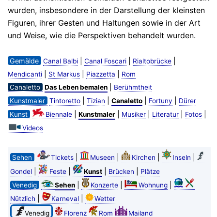
wurden, insbesondere in der Darstellung der kleinsten
Figuren, ihrer Gesten und Haltungen sowie in der Art
und Weise, wie die Perspektiven behandelt wurden.
Gemälde
|
|
|
Canal Balbi
Canal Foscari
Rialtobrücke
|
|
|
Mendicanti
St Markus
Piazzetta
Rom
|
Canaletto
Das Leben bemalen
Berühmtheit
|
|
|
|
Kunstmaler
Tintoretto
Tizian
Canaletto
Fortuny
Dürer
|
|
|
|
|
Kunst
Biennale
Kunstmaler
Musiker
Literatur
Fotos
Videos
|
|
|
|
Sehen
Tickets
Museen
Kirchen
Inseln
|
|
|
|
Gondel
Feste
Kunst
Brücken
Plätze
|
|
|
Venedig
Sehen
Konzerte
Wohnung
|
|
Nützlich
Karneval
Wetter
Venedig
Florenz
Rom
Mailand