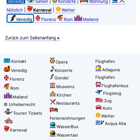
|
|
|
Venedig
Sehen
Konzerte
Wohnung
|
|
Nützlich
Karneval
Wetter
Venedig
Florenz
Rom
Mailand
Zurück zum Seitenanfang
Kontakt
Flughafen
Opera
Alilaguna
Venedig
Konzerte
Flughafen
Gondel
Florenz
Flughafenbus
Museens
Rom
Flugzeug
Kirchen
Mailand
Zug
Restaurants
© Urheberrecht
Auto
Touren Tickets
Wetter
Ferienwohnungen
Acqua Alta
WasserBus
Karneval
Wassertaxi