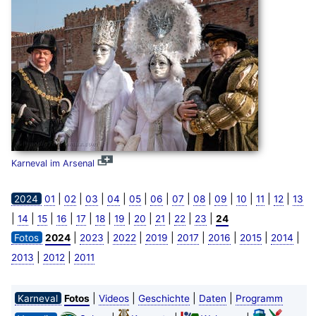
Karneval im Arsenal
|
|
|
|
|
|
|
|
|
|
|
|
2024
01
02
03
04
05
06
07
08
09
10
11
12
13
|
|
|
|
|
|
|
|
|
|
|
14
15
16
17
18
19
20
21
22
23
24
|
|
|
|
|
|
|
|
Fotos
2024
2023
2022
2019
2017
2016
2015
2014
|
|
2013
2012
2011
|
|
|
|
Karneval
Fotos
Videos
Geschichte
Daten
Programm