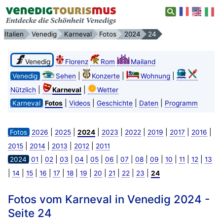
Italien
Venedig
Karneval
Fotos
2024
24
Venedig
Florenz
Rom
Mailand
|
|
|
Venedig
Sehen
Konzerte
Wohnung
|
|
Nützlich
Karneval
Wetter
|
|
|
|
Karneval
Fotos
Videos
Geschichte
Daten
Programm
|
|
|
|
|
|
|
|
Fotos
2026
2025
2024
2023
2022
2019
2017
2016
|
|
|
|
2015
2014
2013
2012
2011
|
|
|
|
|
|
|
|
|
|
|
|
2024
01
02
03
04
05
06
07
08
09
10
11
12
13
|
|
|
|
|
|
|
|
|
|
|
14
15
16
17
18
19
20
21
22
23
24
Fotos vom Karneval in Venedig 2024 -
Seite 24