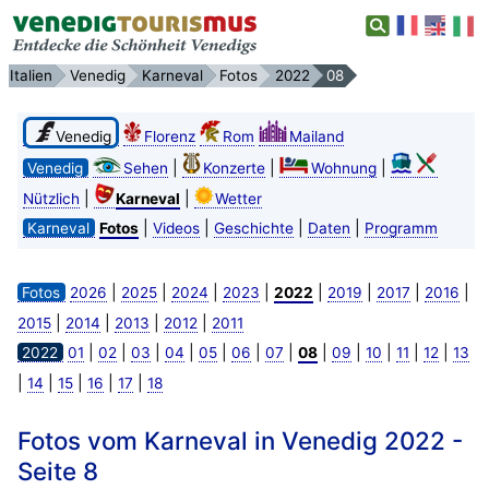
Italien
Venedig
Karneval
Fotos
2022
08
Venedig
Florenz
Rom
Mailand
|
|
|
Venedig
Sehen
Konzerte
Wohnung
|
|
Nützlich
Karneval
Wetter
|
|
|
|
Karneval
Fotos
Videos
Geschichte
Daten
Programm
|
|
|
|
|
|
|
|
Fotos
2026
2025
2024
2023
2022
2019
2017
2016
|
|
|
|
2015
2014
2013
2012
2011
|
|
|
|
|
|
|
|
|
|
|
|
2022
01
02
03
04
05
06
07
08
09
10
11
12
13
|
|
|
|
|
14
15
16
17
18
Fotos vom Karneval in Venedig 2022 -
Seite 8