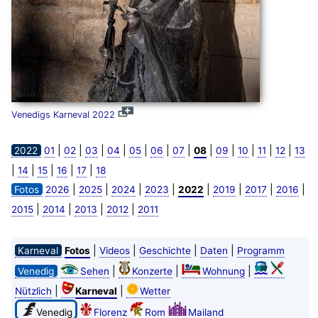
Venedigs Karneval 2022
|
|
|
|
|
|
|
|
|
|
|
|
2022
01
02
03
04
05
06
07
08
09
10
11
12
13
|
|
|
|
|
14
15
16
17
18
|
|
|
|
|
|
|
|
Fotos
2026
2025
2024
2023
2022
2019
2017
2016
|
|
|
|
2015
2014
2013
2012
2011
|
|
|
|
Karneval
Fotos
Videos
Geschichte
Daten
Programm
|
|
|
Venedig
Sehen
Konzerte
Wohnung
|
|
Nützlich
Karneval
Wetter
Venedig
Florenz
Rom
Mailand