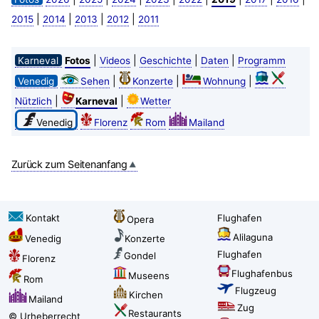
|
|
|
|
2015
2014
2013
2012
2011
|
|
|
|
Karneval
Fotos
Videos
Geschichte
Daten
Programm
|
|
|
Venedig
Sehen
Konzerte
Wohnung
|
|
Nützlich
Karneval
Wetter
Venedig
Florenz
Rom
Mailand
Zurück zum Seitenanfang
Kontakt
Flughafen
Opera
Alilaguna
Venedig
Konzerte
Flughafen
Gondel
Florenz
Flughafenbus
Museens
Rom
Flugzeug
Kirchen
Mailand
Zug
Restaurants
© Urheberrecht