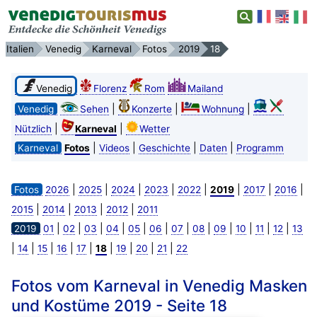
Italien
Venedig
Karneval
Fotos
2019
18
Venedig
Florenz
Rom
Mailand
|
|
|
Venedig
Sehen
Konzerte
Wohnung
|
|
Nützlich
Karneval
Wetter
|
|
|
|
Karneval
Fotos
Videos
Geschichte
Daten
Programm
|
|
|
|
|
|
|
|
Fotos
2026
2025
2024
2023
2022
2019
2017
2016
|
|
|
|
2015
2014
2013
2012
2011
|
|
|
|
|
|
|
|
|
|
|
|
2019
01
02
03
04
05
06
07
08
09
10
11
12
13
|
|
|
|
|
|
|
|
|
14
15
16
17
18
19
20
21
22
Fotos vom Karneval in Venedig Masken
und Kostüme 2019 - Seite 18