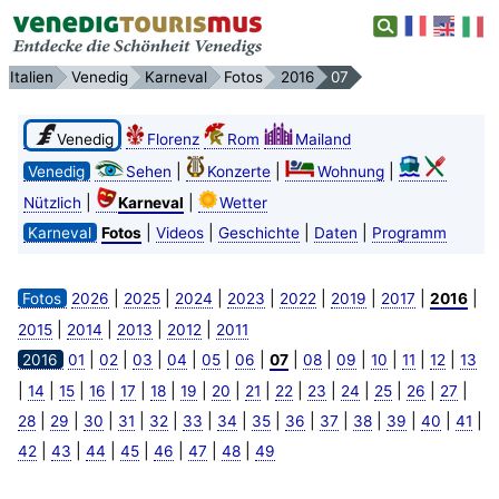
Italien
Venedig
Karneval
Fotos
2016
07
Venedig
Florenz
Rom
Mailand
|
|
|
Venedig
Sehen
Konzerte
Wohnung
|
|
Nützlich
Karneval
Wetter
|
|
|
|
Karneval
Fotos
Videos
Geschichte
Daten
Programm
|
|
|
|
|
|
|
|
Fotos
2026
2025
2024
2023
2022
2019
2017
2016
|
|
|
|
2015
2014
2013
2012
2011
|
|
|
|
|
|
|
|
|
|
|
|
2016
01
02
03
04
05
06
07
08
09
10
11
12
13
|
|
|
|
|
|
|
|
|
|
|
|
|
|
|
14
15
16
17
18
19
20
21
22
23
24
25
26
27
|
|
|
|
|
|
|
|
|
|
|
|
|
|
28
29
30
31
32
33
34
35
36
37
38
39
40
41
|
|
|
|
|
|
|
42
43
44
45
46
47
48
49