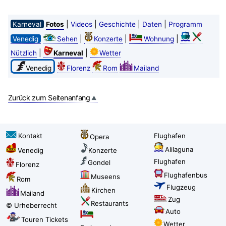
|
|
|
|
Karneval
Fotos
Videos
Geschichte
Daten
Programm
|
|
|
Venedig
Sehen
Konzerte
Wohnung
|
|
Nützlich
Karneval
Wetter
Venedig
Florenz
Rom
Mailand
Zurück zum Seitenanfang
Kontakt
Flughafen
Opera
Alilaguna
Venedig
Konzerte
Flughafen
Gondel
Florenz
Flughafenbus
Museens
Rom
Flugzeug
Kirchen
Mailand
Zug
Restaurants
© Urheberrecht
Auto
Touren Tickets
Wetter