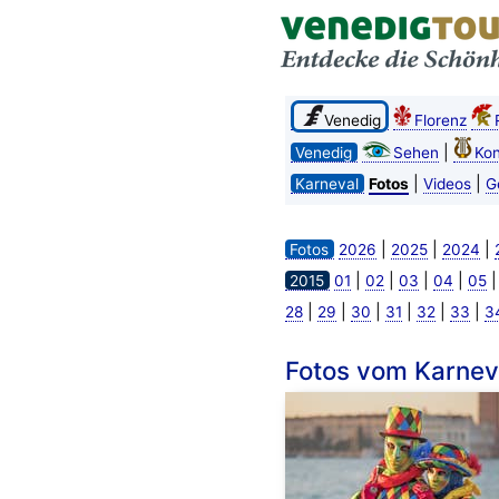
Venedig
Florenz
|
Venedig
Sehen
Kon
|
|
Karneval
Fotos
Videos
G
|
|
|
Fotos
2026
2025
2024
|
|
|
|
2015
01
02
03
04
05
|
|
|
|
|
|
28
29
30
31
32
33
3
Fotos vom Karnev