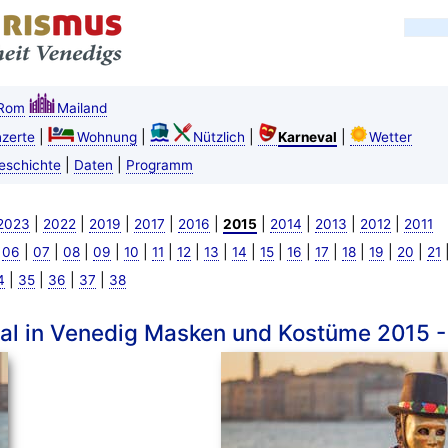
Rom
Mailand
|
|
|
|
zerte
Wohnung
Nützlich
Karneval
Wetter
|
|
eschichte
Daten
Programm
|
|
|
|
|
|
|
|
|
2023
2022
2019
2017
2016
2015
2014
2013
2012
2011
|
|
|
|
|
|
|
|
|
|
|
|
|
|
|
|
06
07
08
09
10
11
12
13
14
15
16
17
18
19
20
21
|
|
|
|
4
35
36
37
38
al in Venedig Masken und Kostüme 2015 -