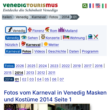
Italien
Venedig
Karneval
Fotos
2014
01
Venedig
Florenz
Rom
Mailand
|
|
|
Venedig
Sehen
Konzerte
Wohnung
|
|
Nützlich
Karneval
Wetter
|
|
|
|
Karneval
Fotos
Videos
Geschichte
Daten
Programm
|
|
|
|
|
|
|
|
Fotos
2026
2025
2024
2023
2022
2019
2017
2016
|
|
|
|
2015
2014
2013
2012
2011
|
|
|
|
|
|
2014
01
02
03
04
05
06
07
Fotos vom Karneval in Venedig Masken
und Kostüme 2014 Seite 1