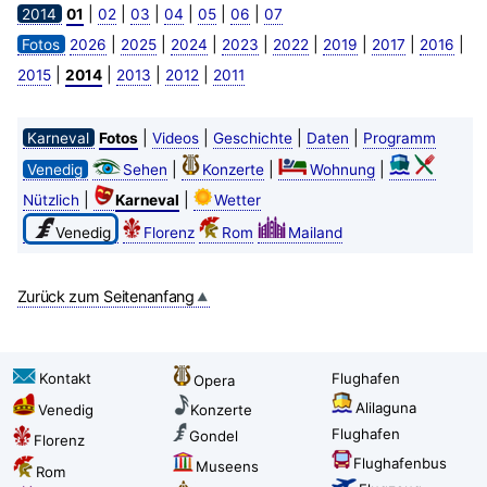
|
|
|
|
|
|
2014
01
02
03
04
05
06
07
|
|
|
|
|
|
|
|
Fotos
2026
2025
2024
2023
2022
2019
2017
2016
|
|
|
|
2015
2014
2013
2012
2011
|
|
|
|
Karneval
Fotos
Videos
Geschichte
Daten
Programm
|
|
|
Venedig
Sehen
Konzerte
Wohnung
|
|
Nützlich
Karneval
Wetter
Venedig
Florenz
Rom
Mailand
Zurück zum Seitenanfang
Kontakt
Flughafen
Opera
Alilaguna
Venedig
Konzerte
Flughafen
Gondel
Florenz
Flughafenbus
Museens
Rom