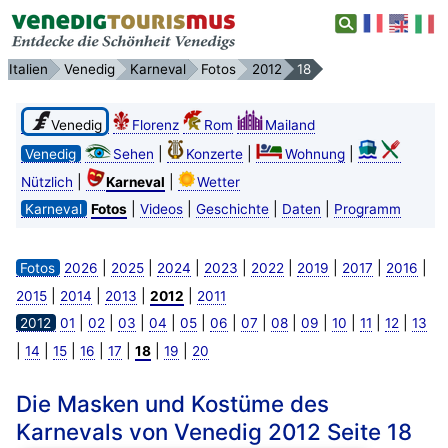
Italien
Venedig
Karneval
Fotos
2012
18
Venedig
Florenz
Rom
Mailand
|
|
|
Venedig
Sehen
Konzerte
Wohnung
|
|
Nützlich
Karneval
Wetter
|
|
|
|
Karneval
Fotos
Videos
Geschichte
Daten
Programm
|
|
|
|
|
|
|
|
Fotos
2026
2025
2024
2023
2022
2019
2017
2016
|
|
|
|
2015
2014
2013
2012
2011
|
|
|
|
|
|
|
|
|
|
|
|
2012
01
02
03
04
05
06
07
08
09
10
11
12
13
|
|
|
|
|
|
|
14
15
16
17
18
19
20
Die Masken und Kostüme des
Karnevals von Venedig 2012 Seite 18